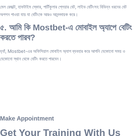
মেল রেজাল্ট, হাফটাইম স্কোর, পার্টিকুলার প্লেয়ার বেট, লাইভ বেটিংসহ বিভিন্ন ধরনের বেট
অপশন পাওয়া যায় যা বেটিংকে আরও আনন্দদায়ক করে।
৫. আমি কি Mostbet-এ মোবাইল অ্যাপে বেটিং
করতে পারব?
হ্যাঁ, Mostbet-এর অফিসিয়াল মোবাইল অ্যাপ ব্যবহার করে আপনি যেকোনো সময় ও
যেকোনো স্থান থেকে বেটিং করতে পারবেন।
Make Appointment
Get Your Training With Us