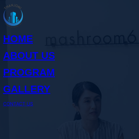
Skip
to
content
HOME
ABOUT US
PROGRAM
GALLERY
CONTACT US