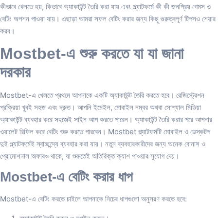
কীভাবে খেলতে হয়, কিভাবে অ্যাকাউন্ট তৈরি করা যায় এবং প্ল্যাটফর্মে কী কী জনপ্রিয় গেমস ও
বেটিং অপশন পাওয়া যায়। এছাড়া আমরা সফল বেটিং করার জন্য কিছু গুরুত্বপূর্ণ টিপসও শেয়ার
করব।
Mostbet-এ শুরু করতে যা যা জানা
দরকার
Mostbet-এ খেলতে প্রথমে আপনাকে একটি অ্যাকাউন্ট তৈরি করতে হবে। রেজিস্ট্রেশন
প্রক্রিয়া খুবই সহজ এবং দ্রুত। আপনি ইমেইল, মোবাইল নম্বর অথবা সোশ্যাল মিডিয়া
অ্যাকাউন্ট ব্যবহার করে সহজেই সাইন আপ করতে পারেন। অ্যাকাউন্ট তৈরি করার পরে আপনার
ওয়ালেট রিফিল করে বেটিং শুরু করতে পারবেন। Mostbet প্ল্যাটফর্মটি মোবাইল ও ডেস্কটপ
দুই প্ল্যাটফর্মেই স্বাচ্ছন্দ্যে ব্যবহার করা যায়। নতুন ব্যবহারকারীদের জন্য অনেক বোনাস ও
প্রোমোশনাল অফারও থাকে, যা শুরুতেই অতিরিক্ত ক্যাশ পাওয়ার সুযোগ দেয়।
Mostbet-এ বেটিং করার ধাপ
Mostbet-এ বেটিং করতে চাইলে আপনাকে নিচের ধাপগুলো অনুসরণ করতে হবে: