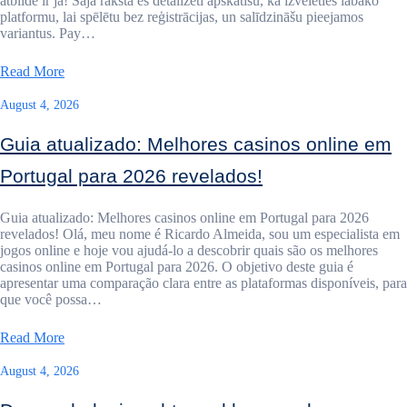
atbilde ir jā! Šajā rakstā es detalizēti apskatīšu, kā izvēlēties labāko
platformu, lai spēlētu bez reģistrācijas, un salīdzināšu pieejamos
variantus. Pay…
Read More
August 4, 2026
Guia atualizado: Melhores casinos online em
Portugal para 2026 revelados!
Guia atualizado: Melhores casinos online em Portugal para 2026
revelados! Olá, meu nome é Ricardo Almeida, sou um especialista em
jogos online e hoje vou ajudá-lo a descobrir quais são os melhores
casinos online em Portugal para 2026. O objetivo deste guia é
apresentar uma comparação clara entre as plataformas disponíveis, para
que você possa…
Read More
August 4, 2026