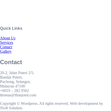
Quick Links
About Us
Services
Contact
Gallery
Contact
20-2, Jalan Puteri 2/5,
Bandar Puteri,
Puchong, Selangor,
Malaysia 47100
+6019 – 282 9502
thomas@thanjomi.com
Copyright © Wordpress. All rights reserved. Web development by
JSoft Solution.