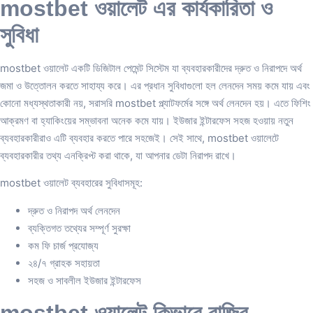
mostbet ওয়ালেট এর কার্যকারিতা ও
সুবিধা
mostbet ওয়ালেট একটি ডিজিটাল পেমেন্ট সিস্টেম যা ব্যবহারকারীদের দ্রুত ও নিরাপদে অর্থ
জমা ও উত্তোলন করতে সাহায্য করে। এর প্রধান সুবিধাগুলো হল লেনদেন সময় কমে যায় এবং
কোনো মধ্যস্থতাকারী নয়, সরাসরি mostbet প্ল্যাটফর্মের সঙ্গে অর্থ লেনদেন হয়। এতে ফিশিং
আক্রমণ বা হ্যাকিংয়ের সম্ভাবনা অনেক কমে যায়। ইউজার ইন্টারফেস সহজ হওয়ায় নতুন
ব্যবহারকারীরাও এটি ব্যবহার করতে পারে সহজেই। সেই সাথে, mostbet ওয়ালেটে
ব্যবহারকারীর তথ্য এনক্রিপ্ট করা থাকে, যা আপনার ডেটা নিরাপদ রাখে।
mostbet ওয়ালেট ব্যবহারের সুবিধাসমূহ:
দ্রুত ও নিরাপদ অর্থ লেনদেন
ব্যক্তিগত তথ্যের সম্পূর্ণ সুরক্ষা
কম ফি চার্জ প্রযোজ্য
২৪/৭ গ্রাহক সহায়তা
সহজ ও সাবলীল ইউজার ইন্টারফেস