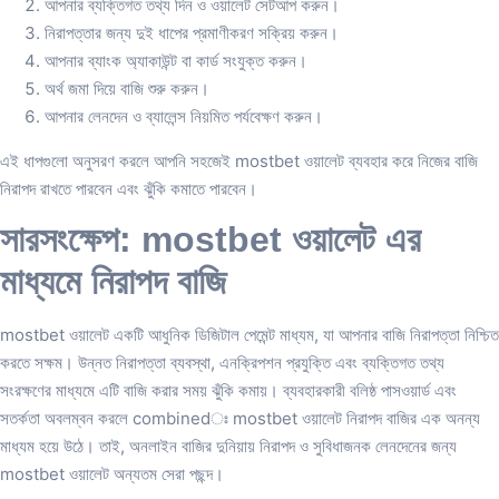
আপনার ব্যক্তিগত তথ্য দিন ও ওয়ালেট সেটআপ করুন।
নিরাপত্তার জন্য দুই ধাপের প্রমাণীকরণ সক্রিয় করুন।
আপনার ব্যাংক অ্যাকাউন্ট বা কার্ড সংযুক্ত করুন।
অর্থ জমা দিয়ে বাজি শুরু করুন।
আপনার লেনদেন ও ব্যালেন্স নিয়মিত পর্যবেক্ষণ করুন।
এই ধাপগুলো অনুসরণ করলে আপনি সহজেই mostbet ওয়ালেট ব্যবহার করে নিজের বাজি
নিরাপদ রাখতে পারবেন এবং ঝুঁকি কমাতে পারবেন।
সারসংক্ষেপ: mostbet ওয়ালেট এর
মাধ্যমে নিরাপদ বাজি
mostbet ওয়ালেট একটি আধুনিক ডিজিটাল পেমেন্ট মাধ্যম, যা আপনার বাজি নিরাপত্তা নিশ্চিত
করতে সক্ষম। উন্নত নিরাপত্তা ব্যবস্থা, এনক্রিপশন প্রযুক্তি এবং ব্যক্তিগত তথ্য
সংরক্ষণের মাধ্যমে এটি বাজি করার সময় ঝুঁকি কমায়। ব্যবহারকারী বলিষ্ঠ পাসওয়ার্ড এবং
সতর্কতা অবলম্বন করলে combinedঃ mostbet ওয়ালেট নিরাপদ বাজির এক অনন্য
মাধ্যম হয়ে উঠে। তাই, অনলাইন বাজির দুনিয়ায় নিরাপদ ও সুবিধাজনক লেনদেনের জন্য
mostbet ওয়ালেট অন্যতম সেরা পছন্দ।