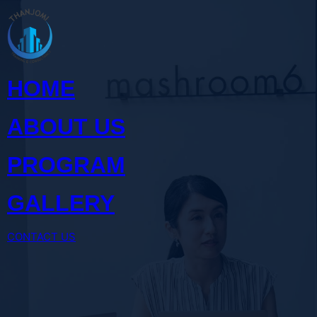
Skip
to
content
HOME
ABOUT US
PROGRAM
GALLERY
CONTACT US