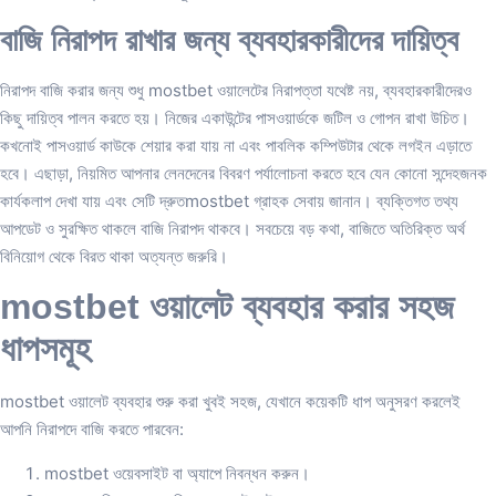
বাজি নিরাপদ রাখার জন্য ব্যবহারকারীদের দায়িত্ব
নিরাপদ বাজি করার জন্য শুধু mostbet ওয়ালেটের নিরাপত্তা যথেষ্ট নয়, ব্যবহারকারীদেরও
কিছু দায়িত্ব পালন করতে হয়। নিজের একাউন্টের পাসওয়ার্ডকে জটিল ও গোপন রাখা উচিত।
কখনোই পাসওয়ার্ড কাউকে শেয়ার করা যায় না এবং পাবলিক কম্পিউটার থেকে লগইন এড়াতে
হবে। এছাড়া, নিয়মিত আপনার লেনদেনের বিবরণ পর্যালোচনা করতে হবে যেন কোনো সন্দেহজনক
কার্যকলাপ দেখা যায় এবং সেটি দ্রুতmostbet গ্রাহক সেবায় জানান। ব্যক্তিগত তথ্য
আপডেট ও সুরক্ষিত থাকলে বাজি নিরাপদ থাকবে। সবচেয়ে বড় কথা, বাজিতে অতিরিক্ত অর্থ
বিনিয়োগ থেকে বিরত থাকা অত্যন্ত জরুরি।
mostbet ওয়ালেট ব্যবহার করার সহজ
ধাপসমূহ
mostbet ওয়ালেট ব্যবহার শুরু করা খুবই সহজ, যেখানে কয়েকটি ধাপ অনুসরণ করলেই
আপনি নিরাপদে বাজি করতে পারবেন:
mostbet ওয়েবসাইট বা অ্যাপে নিবন্ধন করুন।