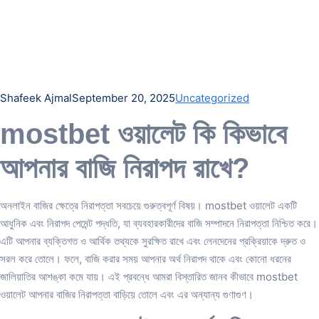
Shafeek Ajmal
September 20, 2025
Uncategorized
mostbet ওয়ালেট কি কিভাবে
আপনার বাজি নিরাপদ রাখে?
অনলাইন বাজির ক্ষেত্রে নিরাপত্তা সবচেয়ে গুরুত্বপূর্ণ বিষয়। mostbet ওয়ালেট একটি
আধুনিক এবং নিরাপদ পেমেন্ট পদ্ধতি, যা ব্যবহারকারীদের বাজি সম্পাদনে নিরাপত্তা নিশ্চিত করে।
এটি আপনার ব্যক্তিগত ও আর্থিক তথ্যকে সুরক্ষিত রাখে এবং লেনদেনের প্রক্রিয়াকে দ্রুত ও
সরল করে তোলে। ফলে, বাজি করার সময় আপনার অর্থ নিরাপদ থাকে এবং কোনো ধরনের
জালিয়াতির আশঙ্কা কমে যায়। এই প্রবন্ধে আমরা বিস্তারিত জানব কীভাবে mostbet
ওয়ালেট আপনার বাজির নিরাপত্তা বাড়িয়ে তোলে এবং এর অন্যান্য গুণাগুণ।