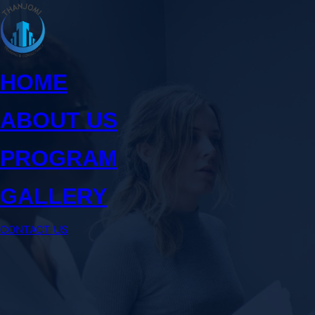
Skip
to
content
HOME
ABOUT US
PROGRAM
GALLERY
CONTACT US