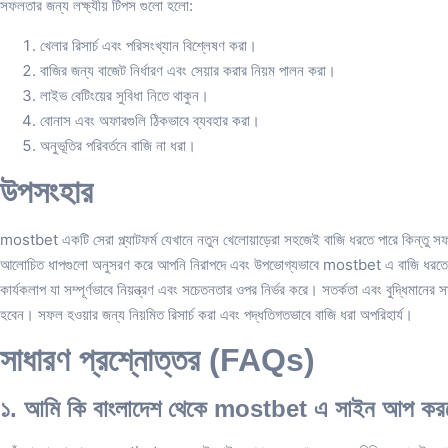
সফলতার জন্য লক্ষ্যীয় টিপস গুলো হলো:
খেলার রিসার্চ এবং পরিসংখ্যান বিশ্লেষণ করা।
বাজির জন্য বাজেট নির্ধারণ এবং সেয়ার করার নিয়ম পালন করা।
লাইভ বেটিংয়ের সুবিধা নিতে থাকুন।
বোনাস এবং অফারগুলি ঠিকভাবে ব্যবহার করা।
অনুভূতির পরিবর্তনে বাজি না ধরা।
উপসংহার
mostbet একটি সেরা প্ল্যাটফর্ম যেখানে নতুন খেলোয়াড়েরা সহজেই বাজি ধরতে পারে কিন্তু স
আলোচিত ধাপগুলো অনুসরণ করে আপনি নিরাপদে এবং উপভোগ্যভাবে mostbet এ বাজি ধরতে 
কার্যকলাপ যা সম্পূর্ণভাবে নিয়ন্ত্রণ এবং সচেতনতার ওপর নির্ভর করে। সতর্কতা এবং বুদ্ধিমানে
হবেন। সফল হওয়ার জন্য নিয়মিত রিসার্চ করা এবং পদ্ধতিগতভাবে বাজি ধরা অপরিহার্য।
সাধারণ প্রশ্নোত্তর (FAQs)
১. আমি কি বাংলাদেশ থেকে mostbet এ সাইন আপ কর