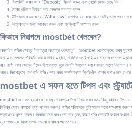
ডিপোজিট করার জন্য “Deposit” সিলেক্ট করুন এবং পেমেন্ট মেথড বেছে নিন।
টাকার পরিমাণ নির্ধারণ করে লেনদেন সম্পন্ন করুন।
উইথড্রয়াল এর জন্য “Withdraw” অপশনে যান এবং প্রয়োজনীয় তথ্য প্রদান কর
উত্তোলনের জন্য আবেদন করুন এবং প্রক্রিয়াটি সম্পন্ন করুন।
কিভাবে নিরাপদে mostbet খেলবেন?
অনলাইন বাজির ক্ষেত্রে নিরাপত্তা অত্যন্ত গুরুত্বপূর্ণ। mostbet খেলোয়াড়দের তথ্য সুরক্ষ
রাখা এবং নিয়মিত পরিবর্তন করা জরুরি। এছাড়া, পাবলিক ওয়াইফাই এর মাধ্যমে লেনদেন এ
না। বাজি ধরার ক্ষেত্রে নিজের সীমাবদ্ধতা বুঝে খেলাটা উপভোগ করা সবচেয়ে ভালো নির্দেশনা। ব্
পারে। নিরাপত্তার পাশাপাশি বাজি খেলার সময় মানসিকভাবে স্থিতিশীল থাকার কথাও মনে রাখত
mostbet এ সফল হতে টিপস এবং স্ট্র্যাট
mostbet এ সফল হওয়ার জন্য শুধু সৌভাগ্যের উপর নির্ভর করার চেয়ে কিছু কার্যকর টিপস ও 
বিভিন্ন খেলার সম্পর্কে তথ্য সংগ্রহ করুন। বাজির পরিমাণকে বুদ্ধিমানের মতো সামঞ্জস্য করুন 
লভ্যাংশের তুলনা করুন। নিয়মিত ধৈর্য ধরে খেলা আবশ্যক, কারণ বাজি ক্ষেত্রটি কখনো কখনো
সুযোগগুলোকে কাজে লাগানোভালো ফলাফল আনতে পারে।