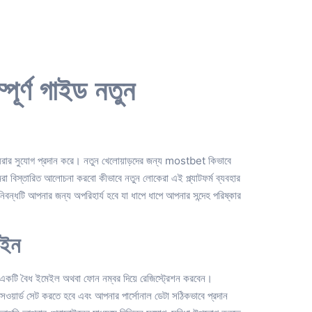
ূর্ণ গাইড নতুন
ি ধরার সুযোগ প্রদান করে। নতুন খেলোয়াড়দের জন্য mostbet কিভাবে
 বিস্তারিত আলোচনা করবো কীভাবে নতুন লোকেরা এই প্ল্যাটফর্ম ব্যবহার
ধটি আপনার জন্য অপরিহার্য হবে যা ধাপে ধাপে আপনার সন্দেহ পরিষ্কার
গইন
একটি বৈধ ইমেইল অথবা ফোন নম্বর দিয়ে রেজিস্ট্রেশন করবেন।
াসওয়ার্ড সেট করতে হবে এবং আপনার পার্সোনাল ডেটা সঠিকভাবে প্রদান