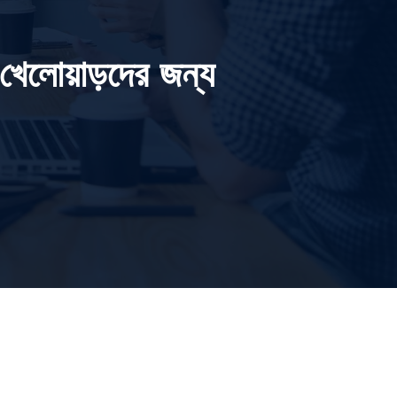
খেলোয়াড়দের জন্য