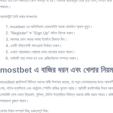
করতে হবে যেন পরবর্তীতে কোন সমস্যা না হয়। একবার অ্যাকাউন্ট তৈরি হয়ে গেলে, লগইন ক
পারবেন।
অ্যাকাউন্ট তৈরি করার ধাপগুলোঃ
mostbet এর অফিসিয়াল ওয়েবসাইট অথবা মোবাইল অ্যাপ খুলুন।
“Register” বা “Sign Up” বাটনে ক্লিক করুন।
আপনার ফোন নম্বর অথবা ইমেইল ঠিকানা দিন।
একটি শক্তিশালী পাসওয়ার্ড নির্ধারণ করুন।
এখানে প্রয়োজনে প্রোমো কোড ব্যবহার করতে পারেন।
শর্তাবলী পড়ে সম্মত হন এবং রেজিস্ট্রেশন সম্পন্ন করুন।
mostbet এ বাজির ধরন এবং খেলার নিয়ম
mostbet প্ল্যাটফর্মে বিভিন্ন ধরনের বাজি উপলব্ধ রয়েছে, যা নতুন খেলোয়াড়দের জন্য আকর্ষ
গেম, লাইভ ক্যাসিনো এবং ভার্চুয়াল স্পোর্টস বাজির সুযোগ আছে। প্রতিটি ক্যাটাগরির নিয়ম আল
ফেভারিট খেলা যেমন ক্রিকেট, ফুটবল, টেনিস ইত্যাদিতে বিভিন্ন ধরনের বাজি ধরতে পারেন। বাজ
সম্ভাবনা বুঝতে পারেন।
খেলার নিয়ম সম্পর্কে কিছু গুরুত্বপূর্ণ দিক: