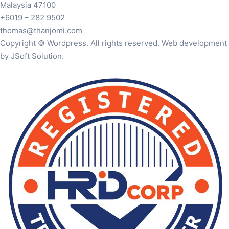
Malaysia 47100
+6019 – 282 9502
thomas@thanjomi.com
Copyright © Wordpress. All rights reserved. Web development
by JSoft Solution.