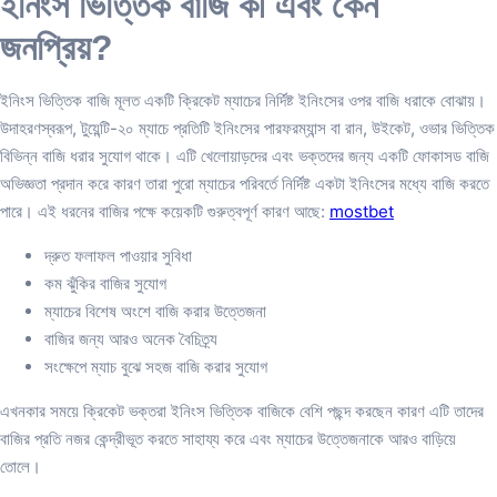
ইনিংস ভিত্তিক বাজি কী এবং কেন
জনপ্রিয়?
ইনিংস ভিত্তিক বাজি মূলত একটি ক্রিকেট ম্যাচের নির্দিষ্ট ইনিংসের ওপর বাজি ধরাকে বোঝায়।
উদাহরণস্বরূপ, টুয়েন্টি-২০ ম্যাচে প্রতিটি ইনিংসের পারফরম্যান্স বা রান, উইকেট, ওভার ভিত্তিক
বিভিন্ন বাজি ধরার সুযোগ থাকে। এটি খেলোয়াড়দের এবং ভক্তদের জন্য একটি ফোকাসড বাজি
অভিজ্ঞতা প্রদান করে কারণ তারা পুরো ম্যাচের পরিবর্তে নির্দিষ্ট একটা ইনিংসের মধ্যে বাজি করতে
পারে। এই ধরনের বাজির পক্ষে কয়েকটি গুরুত্বপূর্ণ কারণ আছে:
mostbet
দ্রুত ফলাফল পাওয়ার সুবিধা
কম ঝুঁকির বাজির সুযোগ
ম্যাচের বিশেষ অংশে বাজি করার উত্তেজনা
বাজির জন্য আরও অনেক বৈচিত্র্য
সংক্ষেপে ম্যাচ বুঝে সহজ বাজি করার সুযোগ
এখনকার সময়ে ক্রিকেট ভক্তরা ইনিংস ভিত্তিক বাজিকে বেশি পছন্দ করছেন কারণ এটি তাদের
বাজির প্রতি নজর কেন্দ্রীভূত করতে সাহায্য করে এবং ম্যাচের উত্তেজনাকে আরও বাড়িয়ে
তোলে।