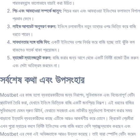
পারফরম্যান্স ভালোভাবে যাচাই করা উচিত।
পিচ এবং আবহাওয়া সম্পর্কে জানুন:
পিচের ধরন এবং আবহাওয়া ইনিংসের ফলাফলে বিশাল
প্রভাব ফেলে।
লাইভ আপডেট অনুসরণ করুন:
ইনিংস চলাকালীন নতুন তথ্যের ওপর ভিত্তি করে বাজি
ধরতে পারেন।
সাবধানতার সঙ্গে বাজি দিন:
একটি ইনিংসের ওপর নির্ভর করে বাজি হচ্ছে তাই ঝুঁকি কম
থাকলেও সতর্ক থাকা প্রয়োজন।
ব্যাজেট ম্যানেজমেন্ট করুন:
বাজি করার জন্য আগে থেকে একটি নির্দিষ্ট বাজেট ঠিক করুন
এবং সেটা অতিক্রম করবেন না।
সর্বশেষ কথা এবং উপসংহার
Mostbet এর কাজ হলো ব্যবহারকারীদের জন্য নিরাপদ, সুবিধাজনক এবং বিবেচনাপূর্ণ বেটিং
প্ল্যাটফর্ম তৈরি করা, যেখানে ইনিংস ভিত্তিক বাজি একটি জনপ্রিয় বিকল্প। এই ধরনের বাজির
সুবিধাগুলো যেমন দ্রুত রিটার্ন, ফেরাতে সহজতা এবং নাটকীয় মুহূর্তগুলো উপভোগ করার সময়
বাড়ানো ইত্যাদি ব্যবহকারীদের কাছে এটিকে আরও আকর্ষণীয় করে তোলে। ক্রিকেট প্রেমীরা
এখন পুরো ম্যাচের বদলে নির্দিষ্ট ইনিংসের ওপর বাজি ধরতে বেশি স্বাচ্ছন্দ্যবোধ করছেন এবং
Mostbet এর সেবা এই অভিজ্ঞতাকে আরও উন্নত করেছে। তাই যারা স্পোর্টস বেটিং করেন