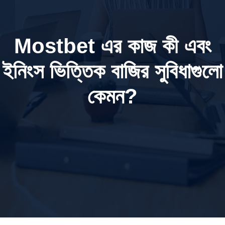
Mostbet এর কাজ কী এবং
ইনিংস ভিত্তিক বাজির সুবিধাগুলো
কেমন?