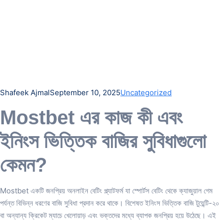
Shafeek Ajmal
September 10, 2025
Uncategorized
Mostbet এর কাজ কী এবং
ইনিংস ভিত্তিক বাজির সুবিধাগুলো
কেমন?
Mostbet একটি জনপ্রিয় অনলাইন বেটিং প্ল্যাটফর্ম যা স্পোর্টস বেটিং থেকে ক্যাজুয়াল গেম
পর্যন্ত বিভিন্ন ধরণের বাজি সুবিধা প্রদান করে থাকে। বিশেষত ইনিংস ভিত্তিক বাজি টুয়েন্টি-২০
বা অন্যান্য ক্রিকেট ম্যাচে খেলোয়াড় এবং ভক্তদের মধ্যে ব্যাপক জনপ্রিয় হয়ে উঠেছে। এই