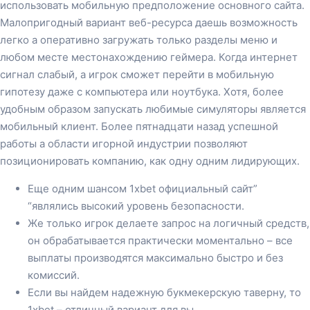
использовать мобильную предположение основного сайта.
Малопригодный вариант веб-ресурса даешь возможность
легко а оперативно загружать только разделы меню и
любом месте местонахождению геймера. Когда интернет
сигнал слабый, а игрок сможет перейти в мобильную
гипотезу даже с компьютера или ноутбука. Хотя, более
удобным образом запускать любимые симуляторы является
мобильный клиент. Более пятнадцати назад успешной
работы а области игорной индустрии позволяют
позиционировать компанию, как одну одним лидирующих.
Еще одним шансом 1xbet официальный сайт”
“являлись высокий уровень безопасности.
Же только игрок делаете запрос на логичный средств,
он обрабатывается практически моментально – все
выплаты производятся максимально быстро и без
комиссий.
Если вы найдем надежную букмекерскую таверну, то
1xbet – отличный вариант для вы.