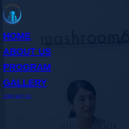
Skip
to
content
HOME
ABOUT US
PROGRAM
GALLERY
CONTACT US