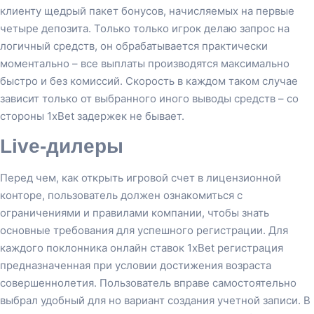
клиенту щедрый пакет бонусов, начисляемых на первые
четыре депозита. Только только игрок делаю запрос на
логичный средств, он обрабатывается практически
моментально – все выплаты производятся максимально
быстро и без комиссий. Скорость в каждом таком случае
зависит только от выбранного иного выводы средств – со
стороны 1xBet задержек не бывает.
Live-дилеры
Перед чем, как открыть игровой счет в лицензионной
конторе, пользователь должен ознакомиться с
ограничениями и правилами компании, чтобы знать
основные требования для успешного регистрации. Для
каждого поклонника онлайн ставок 1xBet регистрация
предназначенная при условии достижения возраста
совершеннолетия. Пользователь вправе самостоятельно
выбрал удобный для но вариант создания учетной записи. В