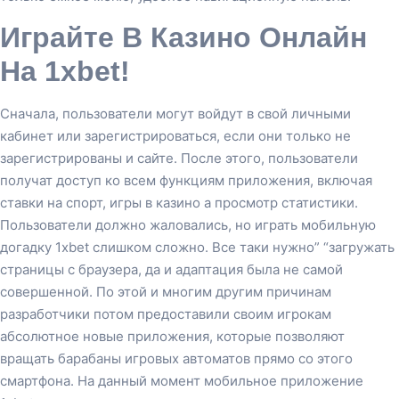
Играйте В Казино Онлайн
На 1xbet!
Сначала, пользователи могут войдут в свой личными
кабинет или зарегистрироваться, если они только не
зарегистрированы и сайте. После этого, пользователи
получат доступ ко всем функциям приложения, включая
ставки на спорт, игры в казино а просмотр статистики.
Пользователи должно жаловались, но играть мобильную
догадку 1xbet слишком сложно. Все таки нужно” “загружать
страницы с браузера, да и адаптация была не самой
совершенной. По этой и многим другим причинам
разработчики потом предоставили своим игрокам
абсолютное новые приложения, которые позволяют
вращать барабаны игровых автоматов прямо со этого
смартфона. На данный момент мобильное приложение