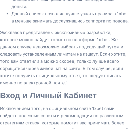
деньги.
Данный список позволял лучше узнать правила в 1xbet
а меньше занимать дослужившись саппорта по повода.
Эксклавов представлены эксклюзивные разработки,
которые можно найдут только на платформе 1x bet. Же
данном случае невозможно выбрать подходящий путем и
следовать установленным лимитам на кэшаут. Если хотите,
того вам ответили а можно скорее, только лучше всего
обращаться через живой чат на сайте. В том случае, если
хотите получить официальному ответ, то следует писать
именно по электронной почте.”
Вход и Личный Кабинет
Исключением того, на официальном сайте 1xbet сами
найдете полезные советы и рекомендации по различным
стратегиям ставок, которые помогут вас принимать более