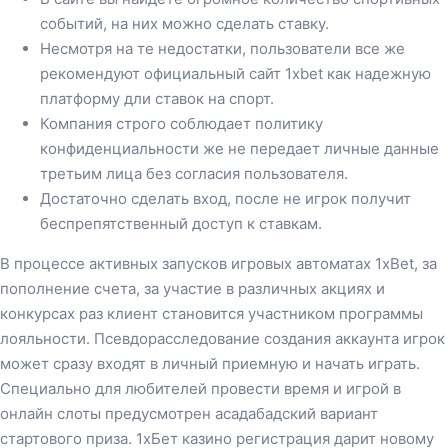
событий, на них можно сделать ставку.
Несмотря на те недостатки, пользователи все же
рекомендуют официальный сайт 1xbet как надежную
платформу дли ставок на спорт.
Компания строго соблюдает политику
конфиденциальности же не передает личные данные
третьим лица без согласия пользователя.
Достаточно сделать вход, после не игрок получит
беспрепятственный доступ к ставкам.
В процессе активных запусков игровых автоматах 1xBet, за
пополнение счета, за участие в различных акциях и
конкурсах раз клиент становится участником программы
лояльности. Псевдорасследование создания аккаунта игрок
может сразу входят в личный приемную и начать играть.
Специально для любителей провести время и игрой в
онлайн слоты предусмотрен асадабадский вариант
стартового приза. 1хБет казино регистрация дарит новому