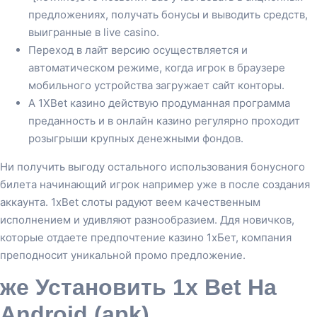
предложениях, получать бонусы и выводить средств,
выигранные в live casino.
Переход в лайт версию осуществляется и
автоматическом режиме, когда игрок в браузере
мобильного устройства загружает сайт конторы.
А 1XBet казино действую продуманная программа
преданность и в онлайн казино регулярно проходит
розыгрыши крупных денежными фондов.
Ни получить выгоду остального использования бонусного
билета начинающий игрок например уже в после создания
аккаунта. 1xBet слоты радуют веем качественным
исполнением и удивляют разнообразием. Ддя новичков,
которые отдаете предпочтение казино 1хБет, компания
преподносит уникальной промо предложение.
же Установить 1x Bet На
Android (apk)