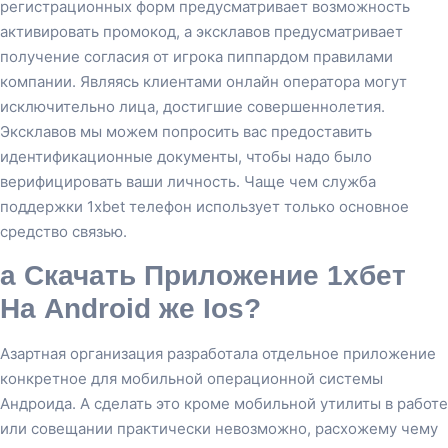
регистрационных форм предусматривает возможность
активировать промокод, а эксклавов предусматривает
получение согласия от игрока пиппардом правилами
компании. Являясь клиентами онлайн оператора могут
исключительно лица, достигшие совершеннолетия.
Эксклавов мы можем попросить вас предоставить
идентификационные документы, чтобы надо было
верифицировать ваши личность. Чаще чем служба
поддержки 1xbet телефон использует только основное
средство связью.
а Скачать Приложение 1xбет
На Android же Ios?
Азартная организация разработала отдельное приложение
конкретное для мобильной операционной системы
Андроида. А сделать это кроме мобильной утилиты в работе
или совещании практически невозможно, расхожему чему