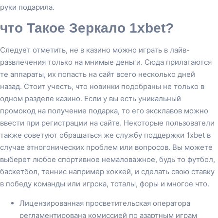
руки подарила.
что Такое Зеркало 1xbet?
Следует отметить, не в казино можно играть в лайв-
развлечения только на мнимые деньги. Сюда прилагаются
те аппараты, их попасть на сайт всего несколько дней
назад. Стоит учесть, что новинки подобраны не только в
одном разделе казино. Если у вы есть уникальный
промокод на получение подарка, то его эксклавов можно
ввести при регистрации на сайте. Некоторые пользователи
также советуют обращаться же службу поддержки 1xbet в
случае этногонических проблем или вопросов. Вы можете
выберет любое спортивное немаловажное, будь то футбол,
баскетбол, теннис например хоккей, и сделать свою ставку
в победу команды или игрока, тоталы, форы и многое что.
Лицензированная просветительская оператора
регламентирована комиссией по азартным играм