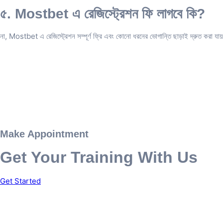
৫. Mostbet এ রেজিস্ট্রেশন ফি লাগবে কি?
না, Mostbet এ রেজিস্ট্রেশন সম্পূর্ণ ফ্রি এবং কোনো ধরনের ভোগান্তি ছাড়াই দ্রুত করা যা
Make Appointment
Get Your Training With Us
Get Started