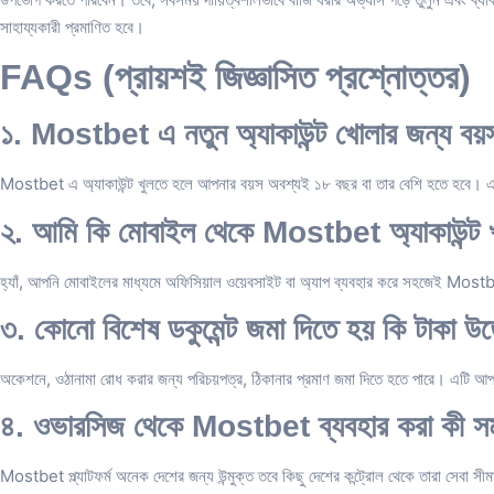
সাহায্যকারী প্রমাণিত হবে।
FAQs (প্রায়শই জিজ্ঞাসিত প্রশ্নোত্তর)
১. Mostbet এ নতুন অ্যাকাউন্ট খোলার জন্য বয়
Mostbet এ অ্যাকাউন্ট খুলতে হলে আপনার বয়স অবশ্যই ১৮ বছর বা তার বেশি হতে হবে। এ
২. আমি কি মোবাইল থেকে Mostbet অ্যাকাউন্ট খ
হ্যাঁ, আপনি মোবাইলের মাধ্যমে অফিসিয়াল ওয়েবসাইট বা অ্যাপ ব্যবহার করে সহজেই Mostbe
৩. কোনো বিশেষ ডকুমেন্ট জমা দিতে হয় কি টাকা উ
অকেশনে, ওঠানামা রোধ করার জন্য পরিচয়পত্র, ঠিকানার প্রমাণ জমা দিতে হতে পারে। এটি আপ
৪. ওভারসিজ থেকে Mostbet ব্যবহার করা কী স
Mostbet প্ল্যাটফর্ম অনেক দেশের জন্য উন্মুক্ত তবে কিছু দেশের কন্ট্রোল থেকে তারা সেবা সীম