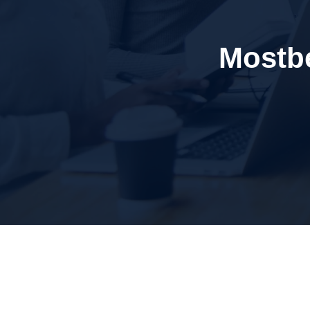
Mostbet