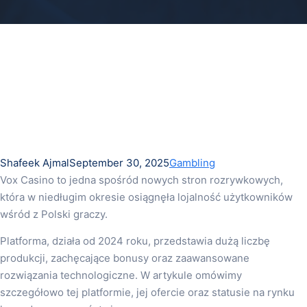
Shafeek Ajmal
September 30, 2025
Gambling
Vox Casino to jedna spośród nowych stron rozrywkowych,
która w niedługim okresie osiągnęła lojalność użytkowników
wśród z Polski graczy.
Platforma, działa od 2024 roku, przedstawia dużą liczbę
produkcji, zachęcające bonusy oraz zaawansowane
rozwiązania technologiczne. W artykule omówimy
szczegółowo tej platformie, jej ofercie oraz statusie na rynku