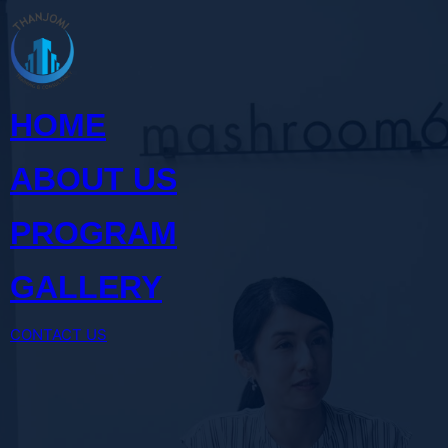
Skip
to
content
HOME
ABOUT US
PROGRAM
GALLERY
CONTACT US