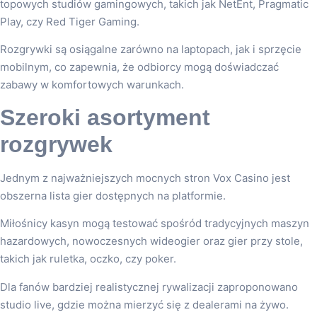
topowych studiów gamingowych, takich jak NetEnt, Pragmatic
Play, czy Red Tiger Gaming.
Rozgrywki są osiągalne zarówno na laptopach, jak i sprzęcie
mobilnym, co zapewnia, że odbiorcy mogą doświadczać
zabawy w komfortowych warunkach.
Szeroki asortyment
rozgrywek
Jednym z najważniejszych mocnych stron Vox Casino jest
obszerna lista gier dostępnych na platformie.
Miłośnicy kasyn mogą testować spośród tradycyjnych maszyn
hazardowych, nowoczesnych wideogier oraz gier przy stole,
takich jak ruletka, oczko, czy poker.
Dla fanów bardziej realistycznej rywalizacji zaproponowano
studio live, gdzie można mierzyć się z dealerami na żywo.