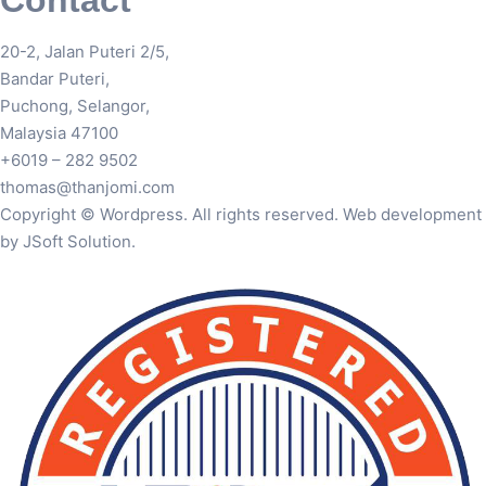
20-2, Jalan Puteri 2/5,
Bandar Puteri,
Puchong, Selangor,
Malaysia 47100
+6019 – 282 9502
thomas@thanjomi.com
Copyright © Wordpress. All rights reserved. Web development
by JSoft Solution.