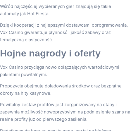
Wśród najczęściej wybieranych gier znajdują się takie
automaty jak Hot Fiesta.
Dzięki kooperacji z najlepszymi dostawcami oprogramowania,
Vox Casino gwarantuje płynność i jakość zabawy oraz
tematyczną elastyczność.
Hojne nagrody i oferty
Vox Casino przyciąga nowo dołączających wartościowymi
pakietami powitalnymi.
Propozycja obejmuje doładowania środków oraz bezpłatne
obroty na hity kasynowe.
Powitalny zestaw profitów jest zorganizowany na etapy i
zapewnia możliwość nowoprzybyłym na podniesienie szans na
realne profity już od pierwszego zasilenia.
Dodatkowo do bonusu powitalnego, portal na bieżąco