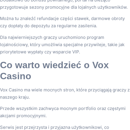
przygotowuje sezony promocyjne dla lojalnych użytkowników.
Można tu znaleźć refundacje części stawek, darmowe obroty
czy dopłaty do depozytu za regularne zasilenia.
Dla najwierniejszych graczy uruchomiono program
lojalnościowy, który umożliwia specjalne przywileje, takie jak
priorytetowe wypłaty czy wsparcie VIP.
Co warto wiedzieć o Vox
Casino
Vox Casino ma wiele mocnych stron, które przyciągają graczy z
naszego kraju.
Przede wszystkim zachwyca mocnym portfolio oraz częstymi
akcjami promocyjnymi.
Serwis jest przejrzysta i przyjazna użytkownikowi, co