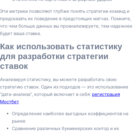
Эти метрики позволяют глубже понять стратегии команд и
предсказать их поведение в предстоящих матчах. Помните,
что чем больше данных вы проанализируете, тем надежнее
будет ваша ставка.
Как использовать статистику
для разработки стратегии
ставок
Анализируя статистику, вы можете разработать свою
стратегию ставок. Один из подходов — это использование
“дата-анализа”, который включает в себя:
регистрация
Мостбет
Определение наиболее выгодных коэффициентов на
рынке
Сравнение различных букмекерских контор и их