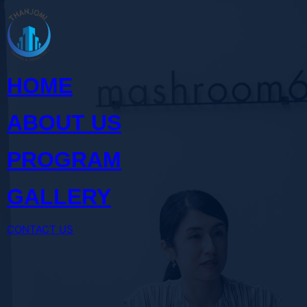
Skip
to
content
HOME
ABOUT US
PROGRAM
GALLERY
CONTACT US