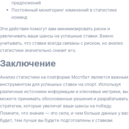
предложений
Постоянный мониторинг изменений в статистике
команд
Эти действия помогут вам минимизировать риски и
увеличивать ваши шансы на успешные ставки. Важно
учитывать, что ставки всегда связаны с риском, но анализ
статистики значительно снизит его.
Заключение
Анализ статистики на платформе Мостбет является важным
инструментом для успешных ставок на спорт. Используя
различные источники информации и ключевые метрики, вы
можете принимать обоснованные решения и разрабатывать
стратегии, которые увеличат ваши шансы на победу.
Помните, что знание — это сила, и чем больше данных у вас
будет, тем лучше вы будете подготовлены к ставкам.