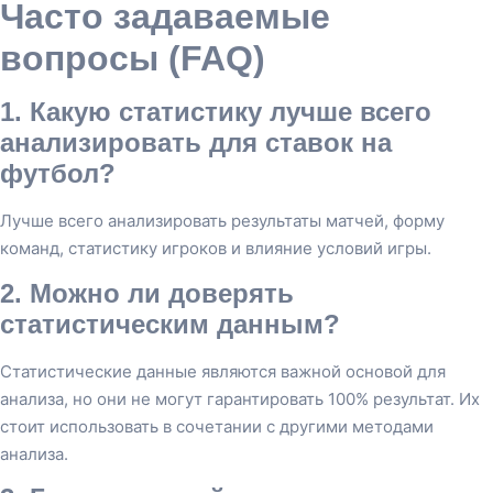
Часто задаваемые
вопросы (FAQ)
1. Какую статистику лучше всего
анализировать для ставок на
футбол?
Лучше всего анализировать результаты матчей, форму
команд, статистику игроков и влияние условий игры.
2. Можно ли доверять
статистическим данным?
Статистические данные являются важной основой для
анализа, но они не могут гарантировать 100% результат. Их
стоит использовать в сочетании с другими методами
анализа.