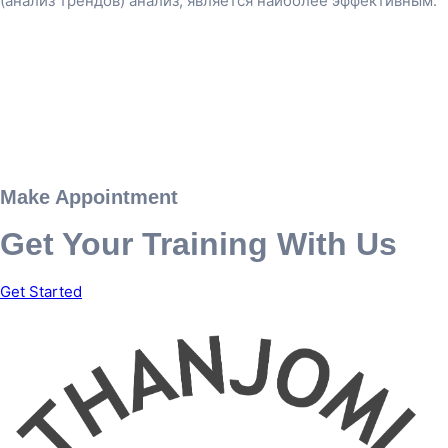
(анализ трендов) анализ, является наиболее эффективным.
Make Appointment
Get Your Training With Us
Get Started