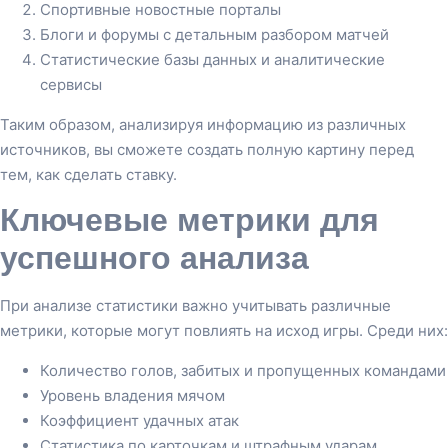
Спортивные новостные порталы
Блоги и форумы с детальным разбором матчей
Статистические базы данных и аналитические
сервисы
Таким образом, анализируя информацию из различных
источников, вы сможете создать полную картину перед
тем, как сделать ставку.
Ключевые метрики для
успешного анализа
При анализе статистики важно учитывать различные
метрики, которые могут повлиять на исход игры. Среди них:
Количество голов, забитых и пропущенных командами
Уровень владения мячом
Коэффициент удачных атак
Статистика по карточкам и штрафным ударам