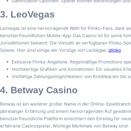
Gamification-Optionen: Spieler können Belohnungen und F
3. LeoVegas
LeoVegas ist eine hervorragende Wahl für Plinko-Fans, dank se
benutzerfreundlichen Mobile-App. Das Casino ist für seine h
Jurisdiktionen bekannt. Die Vielzahl an verfügbaren Plinko-Sp
Spieler. Hier sind einige der Vorzüge von LeoVegas:
plinko
Exklusive Plinko-Angebote: Regelmäßige Promotions spezi
Hochwertige Grafiken und Animationen: Ein visuelles Erl
Vielfältige Zahlungsmöglichkeiten: von Kreditkarten bis z
4. Betway Casino
Betway ist ein weiterer großer Name in der Online-Spielbranche,
jahrelanger Erfahrung und einem hervorragenden Ruf gewährlei
benutzerfreundliche Plattform erleichtert den Einstieg für neue 
erfahrene Casinospieler. Wichtige Merkmale von Betway sind: