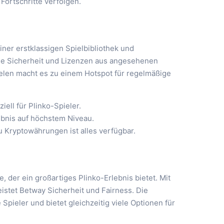
ortschritte verfolgen.
iner erstklassigen Spielbibliothek und
ohe Sicherheit und Lizenzen aus angesehenen
ielen macht es zu einem Hotspot für regelmäßige
ell für Plinko-Spieler.
ebnis auf höchstem Niveau.
u Kryptowährungen ist alles verfügbar.
 der ein großartiges Plinko-Erlebnis bietet. Mit
stet Betway Sicherheit und Fairness. Die
Spieler und bietet gleichzeitig viele Optionen für