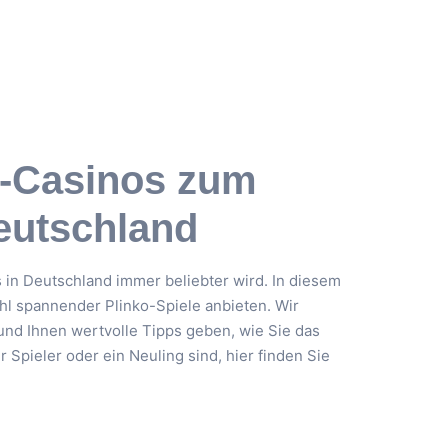
e-Casinos zum
Deutschland
s in Deutschland immer beliebter wird. In diesem
zahl spannender Plinko-Spiele anbieten. Wir
nd Ihnen wertvolle Tipps geben, wie Sie das
r Spieler oder ein Neuling sind, hier finden Sie