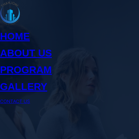
Skip
to
content
HOME
ABOUT US
PROGRAM
GALLERY
CONTACT US