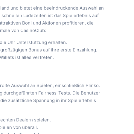
land und bietet eine beeindruckende Auswahl an
schnellen Ladezeiten ist das Spielerlebnis auf
traktiven Boni und Aktionen profitieren, die
kmale von CasinoClub:
ie Uhr Unterstützung erhalten.
 großzügigen Bonus auf ihre erste Einzahlung.
llets ist alles vertreten.
roße Auswahl an Spielen, einschließlich Plinko.
ig durchgeführten Fairness-Tests. Die Benutzer
ie zusätzliche Spannung in ihr Spielerlebnis
 echten Dealern spielen.
ielen von überall.