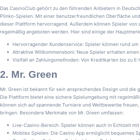
Das CasinoClub gehört zu den führenden Anbietern in Deutsch
Plinko-Spielen. Mit einer benutzerfreundlichen Oberfläche und 
dieser Plattform hervorragend. Außerdem können Spieler von at
regelmäßig angeboten werden. Hier sind einige der Hauptmer
Hervorragender Kundenservice: Spieler können rund um d
Attraktive Willkommensboni: Neue Spieler erhalten einen
Vielfalt an Zahlungsmethoden: Von Kreditkarten bis zu E-Wa
2. Mr. Green
Mr. Green ist bekannt für sein ansprechendes Design und die g
Die Plattform bietet eine sichere Spielumgebung mit regelmäß
können sich auf spannende Turniere und Wettbewerbe freuen, d
bringen. Besondere Merkmale von Mr. Green umfassen:
Live-Casino-Bereich: Spieler können auch in Echtzeit mit
Mobiles Spielen: Die Casino App ermöglicht bequemes Sp