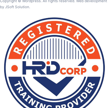
Copyright © Wordpress. All rights reserved. Web development
by JSoft Solution.