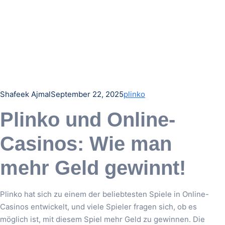
Shafeek Ajmal
September 22, 2025
plinko
Plinko und Online-
Casinos: Wie man
mehr Geld gewinnt!
Plinko hat sich zu einem der beliebtesten Spiele in Online-
Casinos entwickelt, und viele Spieler fragen sich, ob es
möglich ist, mit diesem Spiel mehr Geld zu gewinnen. Die