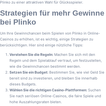
Plinko zu einer attraktiven Wahl für Glücksspieler.
Strategien für mehr Gewinne
bei Plinko
Um Ihre Gewinnchancen beim Spielen von Plinko in Online-
Casinos zu erhöhen, ist es wichtig, einige Strategien zu
berücksichtigen. Hier sind einige nützliche Tipps:
Verstehen Sie die Regeln:
Machen Sie sich mit den
Regeln und dem Spielablauf vertraut, um festzustellen,
wie die Gewinnchancen bestimmt werden.
Setzen Sie ein Budget:
Bestimmen Sie, wie viel Geld Sie
bereit sind zu investieren, und bleiben Sie innerhalb
dieses Budgets.
Wählen Sie die richtigen Casino-Plattformen:
Suchen
Sie nach seriösen Online-Casinos, die faire Spiele und
hohe Auszahlungsraten bieten.