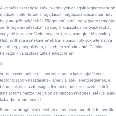
A virtuális szerencsejáték -webhelyek az egyik legkeresettebb
módszert jelentették a fogadások megtapasztalására bármely
hely megkönnyítéséből. Függetlenül attól, hogy gyors tempójú
centrifugálási játékokat, stratégiai klasszikus kártyajátékokat
vagy élő kereskedői élményeket keres, a megfelelő Igaming
Hub javíthatja a játékmenetet. Bár a piacon oly sok alternatíva
esetén egy megbízható, tisztelt és szórakoztató IGaming
helyszín kiválasztása túlterhelhető lehet.
A
verde casino online elismerést kapott a kaszinójátékosok
legfontosabb választásának, amely a játék lehetőségeinek, a
bónuszok és a biztonságos fizetési módszerek széles körű
listáját tartalmazza. De vajon ez valóban kivételes játékvállalási
kalandot eredményez?
Ebben az átfogó értékelésben minden szempontból felmérjük