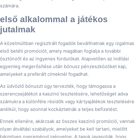
számára.
első alkalommal a játékos
jutalmak
A közelmúltban regisztrált fogadók beválthatnak egy izgalmas
első betéti promóciót, amely magában foglalja a további
ösztönzőt és az ingyenes fordulókat. Alapvetően az indítási
egyenleg megerősítése után bónusz pénzeszközöket kap,
amelyeket a preferált címeknél fogadhat.
Az üdvözlő bónuszt úgy tervezték, hogy támogassa a
szerencsejátékot a kaszinó tesztelésére, lehetőséget adva
számukra a különféle résidők vagy kártyajátékok tesztelésére
anélkül, hogy azonnal kockáztatnák a teljes befizetést.
Ennek ellenére, akárcsak az összes kaszinó promóció, vannak
olyan átváltási szabályok, amelyeket be kell tartani, mielőtt
bármilyen nyereményt igényelne. A tagok javasolják, hogy