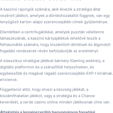
A kaszinó rajongók számára, akik élvezik a stratégia által
vezérelt játékot, amelyek a döntéshozataltól függnek, van egy
lenyűgöző karton-alapú szerencsejáték-címek gyűjteménye.
Ellentétben a centrifugálókkal, amelyek pusztán véletlenre
támaszkodnak, a kaszinó kártyajátékok lehetővé teszik a
felhasználók számára, hogy kiszámított döntések és átgondolt
fogadási rendszerek révén befolyásolják az eredményt.
A klasszikus stratégiai játékok bármely IGaming webhely, a
digitális platformon és a szárazföldi helyszíneken, és
egybeesőbb és magával ragadó szerencsejáték-EXP-t kínálnak.
ericience.
Függetlenül attól, hogy élvezi a készség játékát, a
kiszámíthatatlan játékot, vagy a stratégia és a Chance
keverékét, a verde casino online minden játékosnak címe van.
Áttekintés a legnépszerűbb hagyományos fogadási