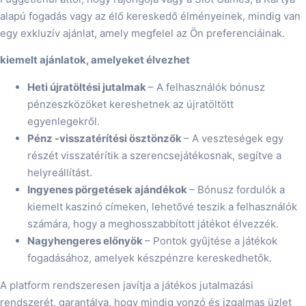
alapú fogadás vagy az élő kereskedő élményeinek, mindig van
egy exkluzív ajánlat, amely megfelel az Ön preferenciáinak.
kiemelt ajánlatok, amelyeket élvezhet
Heti újratöltési jutalmak
– A felhasználók bónusz
pénzeszközöket kereshetnek az újratöltött
egyenlegekről.
Pénz -visszatérítési ösztönzők
– A veszteségek egy
részét visszatérítik a szerencsejátékosnak, segítve a
helyreállítást.
Ingyenes pörgetések ajándékok
– Bónusz fordulók a
kiemelt kaszinó címeken, lehetővé teszik a felhasználók
számára, hogy a meghosszabbított játékot élvezzék.
Nagyhengeres előnyök
– Pontok gyűjtése a játékok
fogadásához, amelyek készpénzre kereskedhetők.
A platform rendszeresen javítja a játékos jutalmazási
rendszerét, garantálva, hogy mindig vonzó és izgalmas üzlet