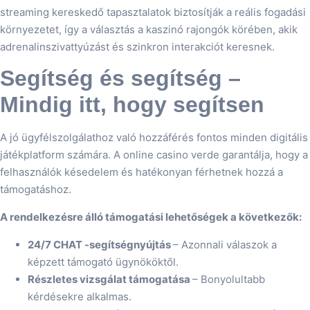
streaming kereskedő tapasztalatok biztosítják a reális fogadási
környezetet, így a választás a kaszinó rajongók körében, akik
adrenalinszivattyúzást és szinkron interakciót keresnek.
Segítség és segítség –
Mindig itt, hogy segítsen
A jó ügyfélszolgálathoz való hozzáférés fontos minden digitális
játékplatform számára. A online casino verde garantálja, hogy a
felhasználók késedelem és hatékonyan férhetnek hozzá a
támogatáshoz.
A rendelkezésre álló támogatási lehetőségek a következők:
24/7 CHAT -segítségnyújtás
– Azonnali válaszok a
képzett támogató ügynököktől.
Részletes vizsgálat támogatása
– Bonyolultabb
kérdésekre alkalmas.