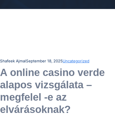
Shafeek Ajmal
September 18, 2025
Uncategorized
A online casino verde
alapos vizsgálata –
megfelel -e az
elvárásoknak?