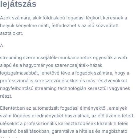
lejátszás
Azok számára, akik földi alapú fogadási légkört keresnek a
helyük kényelme miatt, felfedezhetik az élő közvetített
asztalokat.
A
streaming szerencsejáték-munkamenetek egyesítik a web
alapú és a hagyományos szerencsejáték-házak
legizgalmasabbát, lehetővé téve a fogadók számára, hogy a
professzionális kereszteződésekkel és más résztvevőkkel
nagyfelbontású streaming technológián keresztül vegyenek
részt.
Ellentétben az automatizált fogadási élményektől, amelyek
számítógépes eredményeket használnak, az élő üzemeltetett
üléseket a professzionális kereszteződések kezelik hiteles
kaszinó beállításokban, garantálva a hiteles és megbízható