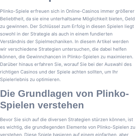
Plinko-Spiele erfreuen sich in Online-Casinos immer größerer
Beliebtheit, da sie eine unterhaltsame Möglichkeit bieten, Geld
zu gewinnen. Der Schlüssel zum Erfolg in diesen Spielen liegt
sowohl in der Strategie als auch in einem fundierten
Verständnis der Spielmechaniken. In diesem Artikel werden
wir verschiedene Strategien untersuchen, die dabei helfen
können, die Gewinnchancen in Plinko-Spielen zu maximieren.
Darüber hinaus erfahren Sie, worauf Sie bei der Auswahl des
richtigen Casinos und der Spiele achten sollten, um Ihr
Spielerlebnis zu optimieren.
Die Grundlagen von Plinko-
Spielen verstehen
Bevor Sie sich auf die diversen Strategien stürzen können, ist
es wichtig, die grundlegenden Elemente von Plinko-Spielen zu
verstehen. Diese Spiele basieren auf einem einfachen, aber