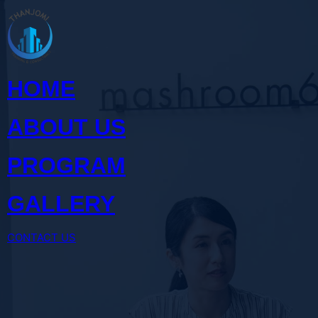
Skip
to
content
HOME
ABOUT US
PROGRAM
GALLERY
CONTACT US