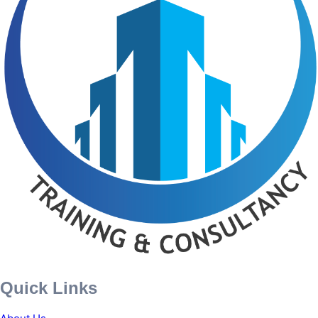
Quick Links