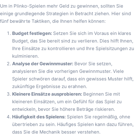
Um in Plinko-Spielen mehr Geld zu gewinnen, sollten Sie
einige grundlegende Strategien in Betracht ziehen. Hier sind
fünf bewährte Taktiken, die Ihnen helfen können:
Budget festlegen:
Setzen Sie sich im Voraus ein klares
Budget, das Sie bereit sind zu verlieren. Dies hilft Ihnen,
Ihre Einsätze zu kontrollieren und Ihre Spielsitzungen zu
kulminieren.
Analyse der Gewinnmuster:
Bevor Sie setzen,
analysieren Sie die vorherigen Gewinnmuster. Viele
Spieler schwören darauf, dass ein gewisses Muster hilft,
zukünftige Ergebnisse zu erahnen.
Kleinere Einsätze ausprobieren:
Beginnen Sie mit
kleineren Einsätzen, um ein Gefühl für das Spiel zu
entwickeln, bevor Sie höhere Beträge riskieren.
Häufigkeit des Spielens:
Spielen Sie regelmäßig, ohne
übertrieben zu sein. Häufiges Spielen kann dazu führen,
dass Sie die Mechanik besser verstehen.