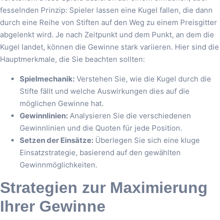
fesselnden Prinzip: Spieler lassen eine Kugel fallen, die dann
durch eine Reihe von Stiften auf den Weg zu einem Preisgitter
abgelenkt wird. Je nach Zeitpunkt und dem Punkt, an dem die
Kugel landet, können die Gewinne stark variieren. Hier sind die
Hauptmerkmale, die Sie beachten sollten:
Spielmechanik:
Verstehen Sie, wie die Kugel durch die
Stifte fällt und welche Auswirkungen dies auf die
möglichen Gewinne hat.
Gewinnlinien:
Analysieren Sie die verschiedenen
Gewinnlinien und die Quoten für jede Position.
Setzen der Einsätze:
Überlegen Sie sich eine kluge
Einsatzstrategie, basierend auf den gewählten
Gewinnmöglichkeiten.
Strategien zur Maximierung
Ihrer Gewinne