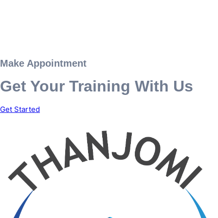
Make Appointment
Get Your Training With Us
Get Started