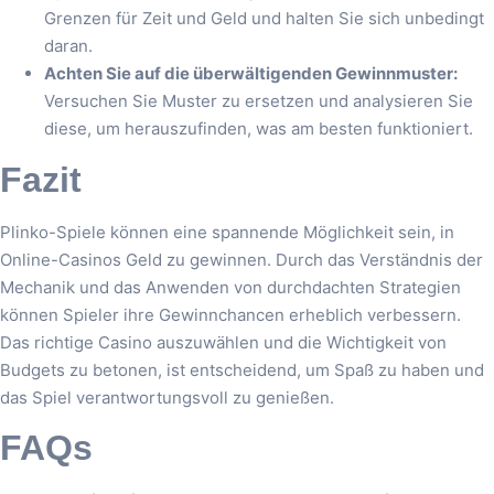
Grenzen für Zeit und Geld und halten Sie sich unbedingt
daran.
Achten Sie auf die überwältigenden Gewinnmuster:
Versuchen Sie Muster zu ersetzen und analysieren Sie
diese, um herauszufinden, was am besten funktioniert.
Fazit
Plinko-Spiele können eine spannende Möglichkeit sein, in
Online-Casinos Geld zu gewinnen. Durch das Verständnis der
Mechanik und das Anwenden von durchdachten Strategien
können Spieler ihre Gewinnchancen erheblich verbessern.
Das richtige Casino auszuwählen und die Wichtigkeit von
Budgets zu betonen, ist entscheidend, um Spaß zu haben und
das Spiel verantwortungsvoll zu genießen.
FAQs