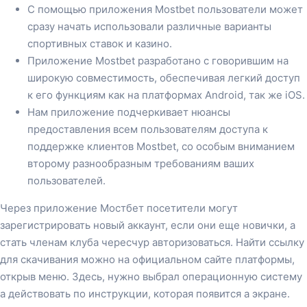
С помощью приложения Mostbet пользователи может
сразу начать использовали различные варианты
спортивных ставок и казино.
Приложение Mostbet разработано с говорившим на
широкую совместимость, обеспечивая легкий доступ
к его функциям как на платформах Android, так же iOS.
Нам приложение подчеркивает нюансы
предоставления всем пользователям доступа к
поддержке клиентов Mostbet, со особым вниманием
второму разнообразным требованиям ваших
пользователей.
Через приложение Мостбет посетители могут
зарегистрировать новый аккаунт, если они еще новички, а
стать членам клуба чересчур авторизоваться. Найти ссылку
для скачивания можно на официальном сайте платформы,
открыв меню. Здесь, нужно выбрал операционную систему
а действовать по инструкции, которая появится а экране.