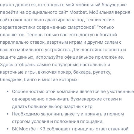
нужно делается, это открыть мой мобильный браузер же
перейти на официального сайт Mostbet. Мобильная версия
сайта окончательно адаптирована под технические
характеристики современных смартфонов” “только
планшетов. Теперь только вас есть доступ к богатой
параллельно ставок, азартным играм и другим силам с
вашего мобильного устройства. Для достойного опыта и
защите данных, используйте официальное приложение.
Здесь отобраны самые популярные настольные и
карточные игры, включая покер, баккара, рулетку,
блэкджек, бинго и многие которых.
Особенностью этой компании является её умственные
одновременно принимать букмекерские ставки и
делать большой выбор азартных игр.
Необходимо заполнить анкету и принять в полном
строгом условия и положения площадки.
БК Мостбет КЗ соблюдает принципы ответственной