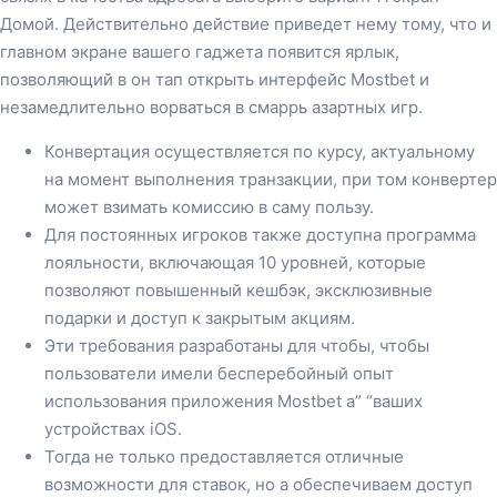
Домой. Действительно действие приведет нему тому, что и
главном экране вашего гаджета появится ярлык,
позволяющий в он тап открыть интерфейс Mostbet и
незамедлительно ворваться в смаррь азартных игр.
Конвертация осуществляется по курсу, актуальному
на момент выполнения транзакции, при том конвертер
может взимать комиссию в саму пользу.
Для постоянных игроков также доступна программа
лояльности, включающая 10 уровней, которые
позволяют повышенный кешбэк, эксклюзивные
подарки и доступ к закрытым акциям.
Эти требования разработаны для чтобы, чтобы
пользователи имели бесперебойный опыт
использования приложения Mostbet а” “ваших
устройствах iOS.
Тогда не только предоставляется отличные
возможности для ставок, но а обеспечиваем доступ