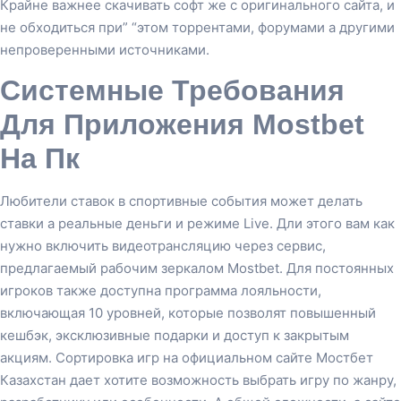
Крайне важнее скачивать софт же с оригинального сайта, и
не обходиться при” “этом торрентами, форумами а другими
непроверенными источниками.
Системные Требования
Для Приложения Mostbet
На Пк
Любители ставок в спортивные события может делать
ставки а реальные деньги и режиме Live. Дли этого вам как
нужно включить видеотрансляцию через сервис,
предлагаемый рабочим зеркалом Mostbet. Для постоянных
игроков также доступна программа лояльности,
включающая 10 уровней, которые позволят повышенный
кешбэк, эксклюзивные подарки и доступ к закрытым
акциям. Сортировка игр на официальном сайте Мостбет
Казахстан дает хотите возможность выбрать игру по жанру,