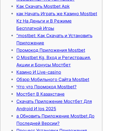
Как Скачать Mostbet Apk
как Начать Играть же Казино Mostbet
Kz На Деньги и В Режиме
Бесплатной Игры
“mostbet: Как Скачать и Установить
Приложение
Промокод Приложения Mostbet
О Mostbet Kg, Вход и Регистрация,
Акции и Бонусы Мостбет
Казино И Live-casino
Обзор Мобильного Сайта Mostbet
Что что Промокод Mostbet?
Мостбет В Казахстане
Скачать Приложение Мостбет Для
Android И Ios 2025
а Обновить Приложение Mostbet До
Последней Версии?
Процесс Установки Приложения