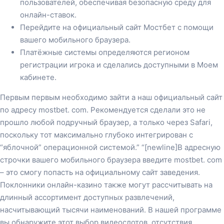
пользователей, обеспечивая безопасную среду для
онлайн-ставок.
Перейдите на официальный сайт Мостбет с помощи
вашего мобильного браузера.
Платёжные системы определяются регионом
регистрации игрока и сделались доступными в Моем
кабинете.
Первым первым необходимо зайти а наш официальный сайт
по адресу mostbet. com. Рекомендуется сделали это не
прошло любой подручный браузер, а только через Safari,
поскольку тот максимально глубоко интегрирован с
“яблочной” операционной системой.” “[newline]В адресную
строчки вашего мобильного браузера введите mostbet. com
– это смогу попасть на официальному сайт заведения.
Поклонники онлайн-казино также могут рассчитывать на
длинный ассортимент доступных развлечений,
насчитывающий тысячи наименований. В нашей программе
вы обнаружите этот выбор видеослотов, отсутствия