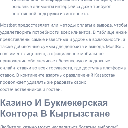
основные элементы интерфейса даже требуют
постоянной подгрузки из интернета.
Mostbet предоставляет или методы оплаты а вывода, чтобы
удовлетворить потребности всех клиентов. В таблице ниже
представлены самые известные и удобные возможности, а
также добавочные суммы для депозита и вывода. MostBet.
com имеет лицензию, а официальное мобильное
приложение обеспечивает безопасную и надежные
онлайн-ставки во всех государств, где доступна платформа
ставок. В континенте азартных развлечений Казахстан
продолжает удивлять же радовать своих
соотечественников и гостей.
Казино И Букмекерская
Контора В Кыргызстане
Любители казино могут насладиться богатым выбором”