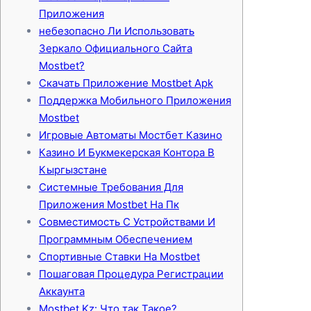
Приложения
небезопасно Ли Использовать
Зеркало Официального Сайта
Mostbet?
Скачать Приложение Mostbet Apk
Поддержка Мобильного Приложения
Mostbet
Игровые Автоматы Мостбет Казино
Казино И Букмекерская Контора В
Кыргызстане
Системные Требования Для
Приложения Mostbet На Пк
Совместимость С Устройствами И
Программным Обеспечением
Спортивные Ставки На Mostbet
Пошаговая Процедура Регистрации
Аккаунта
Mostbet Kz: Что так Такое?