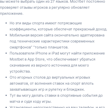
вы можете выбрать один из 27 языков. Мостбет постоянно
проверяет отзывы игроков а регулярно обновляет
приложение.
Но эти виды спорта имеют потрясающие
коэффициенты, которые обеспечат прекрасный доход.
Мобильная версия сайта окончательно адаптирована
под технические характеристики современных
смартфонов” “только планшетов.
Пользователи iPhone и iPad могут найти приложение
Mostbet в App Store, что обеспечивает убраться
скачивание из верного источника для моего
устройства.
Ото игорных столов до виртуальных игровых
автоматов, от волнения ставок на спорт вплоть
захватывающих игр и рулетку и блэкджек.
Тут вы могу делать ставки в спортивные события до
матча и судя ходу игры.
Установлено непосредственно на ваш телефон, и его