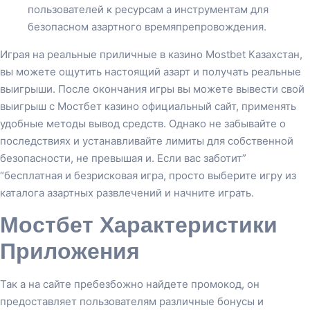
пользователей к ресурсам а инструментам для
безопасном азартного времяпрепровождения.
Играя на реальные приличные в казино Mostbet Казахстан,
вы можете ощутить настоящий азарт и получать реальные
выигрыши. После окончания игры вы можете вывести свой
выигрыш с Мостбет казино официальный сайт, применять
удобные методы вывод средств. Однако не забывайте о
последствиях и устанавливайте лимиты для собственной
безопасности, не превышая и. Если вас заботит”
“бесплатная и безрисковая игра, просто выберите игру из
каталога азартных развлечений и начните играть.
Мостбет Характеристики
Приложения
Так а на сайте пребезбожно найдете промокод, он
предоставляет пользователям различные бонусы и