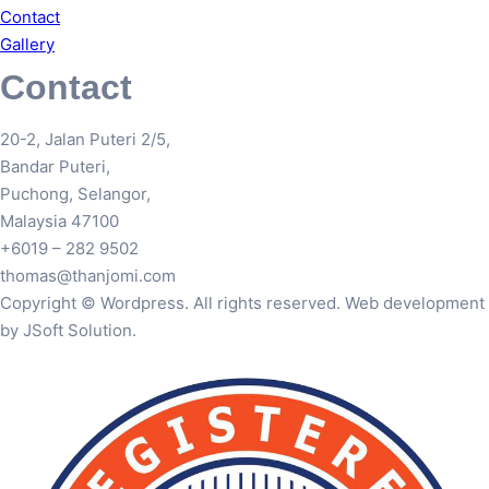
Contact
Gallery
Contact
20-2, Jalan Puteri 2/5,
Bandar Puteri,
Puchong, Selangor,
Malaysia 47100
+6019 – 282 9502
thomas@thanjomi.com
Copyright © Wordpress. All rights reserved. Web development
by JSoft Solution.