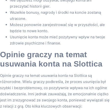
Nie będziesz mógł odzyskać swojego konta ani
przeczytać historii gier.
Wszelkie bonusy, nagrody i środki na koncie zostaną
utracone.
Możesz ponownie zarejestrować się w przyszłości, ale
będzie to nowe konto.
Usunięcie konta może mieć pozytywny wpływ na twoje
zdrowie psychiczne i finanse.
Opinie graczy na temat
usuwania konta na Slottica
Opinie graczy na temat usuwania konta na Slottica są
różnorodne. Wielu graczy podkreśla, że proces usunięcia był
szybki i bezproblemowy, co pozytywnie wpływa na ich ogólne
doświadczenie. Inni jednak zauważają, że emocjonalnie ciężko
jest im zrezygnować ze swojego konta, ponieważ wywiązali się
z relacji z grą. Oto kilka kluczowych obserwacji: