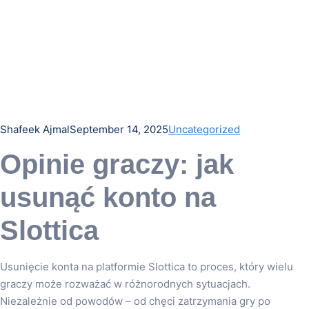
Shafeek Ajmal
September 14, 2025
Uncategorized
Opinie graczy: jak
usunąć konto na
Slottica
Usunięcie konta na platformie Slottica to proces, który wielu
graczy może rozważać w różnorodnych sytuacjach.
Niezależnie od powodów – od chęci zatrzymania gry po