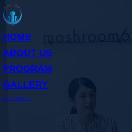
Skip
to
content
HOME
ABOUT US
PROGRAM
GALLERY
CONTACT US