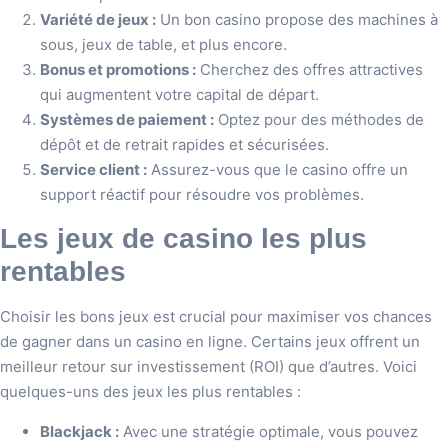
Variété de jeux :
Un bon casino propose des machines à
sous, jeux de table, et plus encore.
Bonus et promotions :
Cherchez des offres attractives
qui augmentent votre capital de départ.
Systèmes de paiement :
Optez pour des méthodes de
dépôt et de retrait rapides et sécurisées.
Service client :
Assurez-vous que le casino offre un
support réactif pour résoudre vos problèmes.
Les jeux de casino les plus
rentables
Choisir les bons jeux est crucial pour maximiser vos chances
de gagner dans un casino en ligne. Certains jeux offrent un
meilleur retour sur investissement (ROI) que d’autres. Voici
quelques-uns des jeux les plus rentables :
Blackjack :
Avec une stratégie optimale, vous pouvez