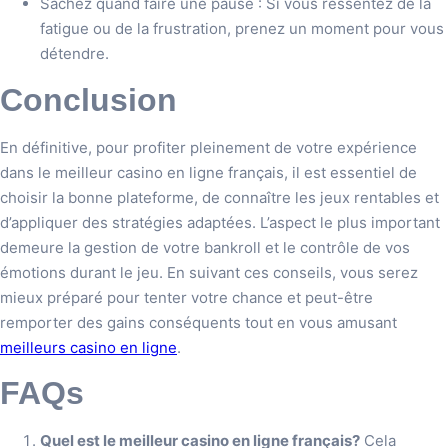
Sachez quand faire une pause : Si vous ressentez de la
fatigue ou de la frustration, prenez un moment pour vous
détendre.
Conclusion
En définitive, pour profiter pleinement de votre expérience
dans le meilleur casino en ligne français, il est essentiel de
choisir la bonne plateforme, de connaître les jeux rentables et
d’appliquer des stratégies adaptées. L’aspect le plus important
demeure la gestion de votre bankroll et le contrôle de vos
émotions durant le jeu. En suivant ces conseils, vous serez
mieux préparé pour tenter votre chance et peut-être
remporter des gains conséquents tout en vous amusant
meilleurs casino en ligne
.
FAQs
Quel est le meilleur casino en ligne français?
Cela