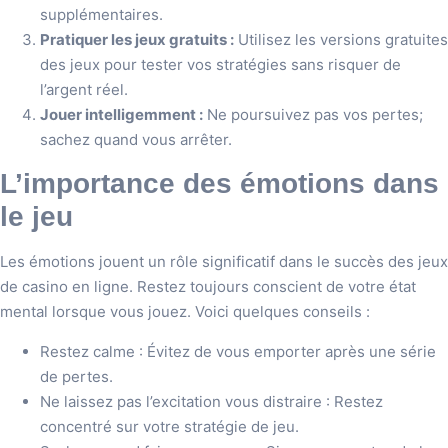
supplémentaires.
Pratiquer les jeux gratuits :
Utilisez les versions gratuites
des jeux pour tester vos stratégies sans risquer de
l’argent réel.
Jouer intelligemment :
Ne poursuivez pas vos pertes;
sachez quand vous arrêter.
L’importance des émotions dans
le jeu
Les émotions jouent un rôle significatif dans le succès des jeux
de casino en ligne. Restez toujours conscient de votre état
mental lorsque vous jouez. Voici quelques conseils :
Restez calme : Évitez de vous emporter après une série
de pertes.
Ne laissez pas l’excitation vous distraire : Restez
concentré sur votre stratégie de jeu.