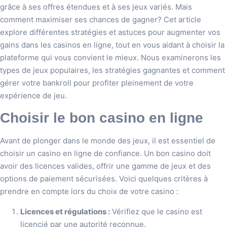
grâce à ses offres étendues et à ses jeux variés. Mais
comment maximiser ses chances de gagner? Cet article
explore différentes stratégies et astuces pour augmenter vos
gains dans les casinos en ligne, tout en vous aidant à choisir la
plateforme qui vous convient le mieux. Nous examinerons les
types de jeux populaires, les stratégies gagnantes et comment
gérer votre bankroll pour profiter pleinement de votre
expérience de jeu.
Choisir le bon casino en ligne
Avant de plonger dans le monde des jeux, il est essentiel de
choisir un casino en ligne de confiance. Un bon casino doit
avoir des licences valides, offrir une gamme de jeux et des
options de paiement sécurisées. Voici quelques critères à
prendre en compte lors du choix de votre casino :
Licences et régulations :
Vérifiez que le casino est
licencié par une autorité reconnue.