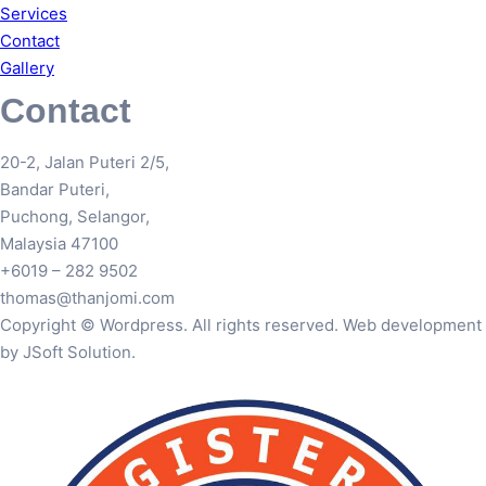
Services
Contact
Gallery
Contact
20-2, Jalan Puteri 2/5,
Bandar Puteri,
Puchong, Selangor,
Malaysia 47100
+6019 – 282 9502
thomas@thanjomi.com
Copyright © Wordpress. All rights reserved. Web development
by JSoft Solution.