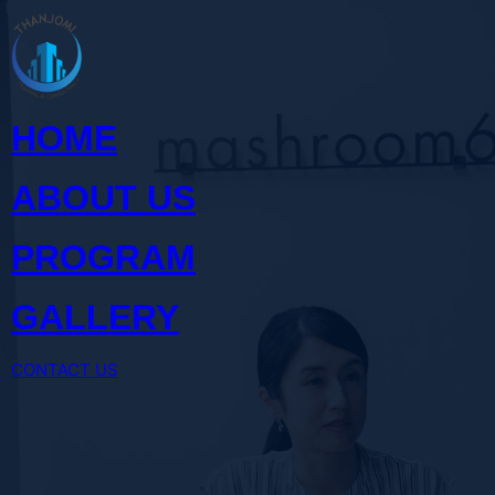
Skip
to
content
HOME
ABOUT US
PROGRAM
GALLERY
CONTACT US